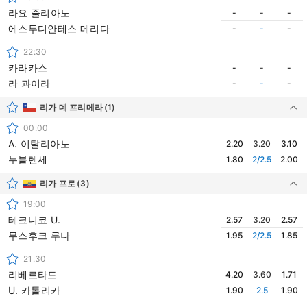
라요 줄리아노
-
-
-
에스투디안테스 메리다
-
-
-
22:30
카라카스
-
-
-
라 과이라
-
-
-
리가 데 프리메라
(1)
00:00
A. 이탈리아노
2.20
3.20
3.10
누블렌세
1.80
2/2.5
2.00
리가 프로
(3)
19:00
테크니코 U.
2.57
3.20
2.57
무스후크 루나
1.95
2/2.5
1.85
21:30
리베르타드
4.20
3.60
1.71
U. 카톨리카
1.90
2.5
1.90