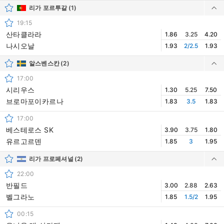
리가 포르투갈
(1)
19:15
산타클라라
1.86
3.25
4.20
나시오날
1.93
2/2.5
1.93
알스벤스칸
(2)
17:00
시리우스
1.30
5.25
7.50
브로마포이카르나
1.83
3.5
1.83
17:00
베스테로스 SK
3.90
3.75
1.80
유르고르덴
1.85
3
1.95
리가 프로페셔널
(2)
22:00
반필드
3.00
2.88
2.63
벨그라노
1.85
1.5/2
1.95
00:15