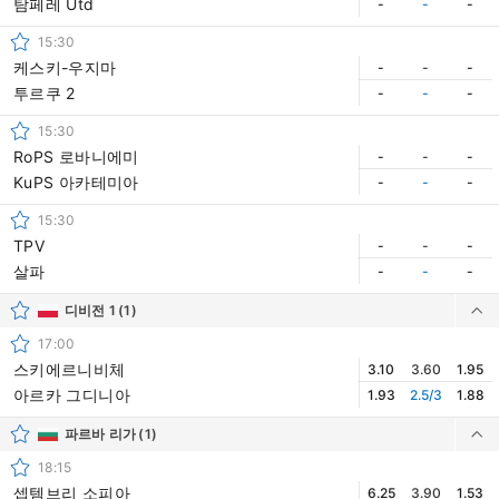
탐페레 Utd
-
-
-
15:30
케스키-우지마
-
-
-
투르쿠 2
-
-
-
15:30
RoPS 로바니에미
-
-
-
KuPS 아카테미아
-
-
-
15:30
TPV
-
-
-
살파
-
-
-
디비전 1
(1)
17:00
스키에르니비체
3.10
3.60
1.95
아르카 그디니아
1.93
2.5/3
1.88
파르바 리가
(1)
18:15
셉템브리 소피아
6.25
3.90
1.53