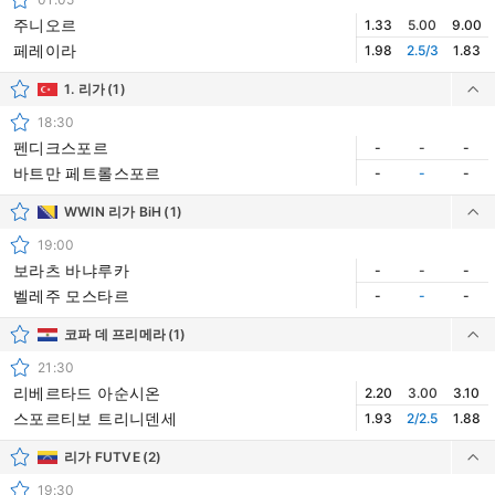
주니오르
1.33
5.00
9.00
페레이라
1.98
2.5/3
1.83
1. 리가
(1)
18:30
펜디크스포르
-
-
-
바트만 페트롤스포르
-
-
-
WWIN 리가 BiH
(1)
19:00
보라츠 바냐루카
-
-
-
벨레주 모스타르
-
-
-
코파 데 프리메라
(1)
21:30
리베르타드 아순시온
2.20
3.00
3.10
스포르티보 트리니덴세
1.93
2/2.5
1.88
리가 FUTVE
(2)
19:30