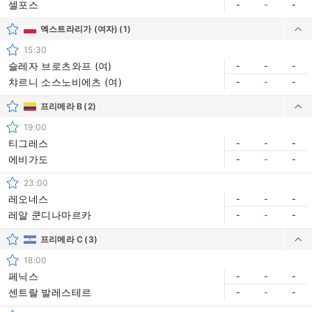
셀포스
-
-
-
엑스트라리가 (여자)
(1)
15:30
슬레자 브로츠와프 (여)
-
-
-
챠르니 소스노비에츠 (여)
-
-
-
프리메라 B
(2)
19:00
티그레스
-
-
-
에비가도
-
-
-
23:00
레오네스
-
-
-
레알 쿤디나마르카
-
-
-
프리메라 C
(3)
18:00
페닉스
-
-
-
센트랄 발레스테르
-
-
-