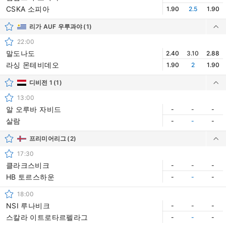
CSKA 소피아
1.90
2.5
1.90
리가 AUF 우루과야
(1)
22:00
말도나도
2.40
3.10
2.88
라싱 몬테비데오
1.90
2
1.90
디비전 1
(1)
13:00
알 오루바 자비드
-
-
-
살람
-
-
-
프리미어리그
(2)
17:30
클라크스비크
-
-
-
HB 토르스하운
-
-
-
18:00
NSI 루나비크
-
-
-
스칼라 이트로타르펠라그
-
-
-