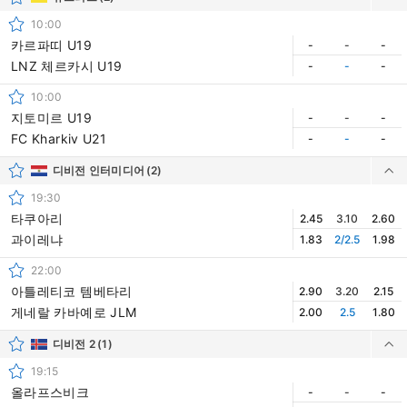
10:00
카르파띠 U19
-
-
-
LNZ 체르카시 U19
-
-
-
10:00
지토미르 U19
-
-
-
FC Kharkiv U21
-
-
-
디비전 인터미디어
(2)
19:30
타쿠아리
2.45
3.10
2.60
과이레냐
1.83
2/2.5
1.98
22:00
아틀레티코 템베타리
2.90
3.20
2.15
게네랄 카바예로 JLM
2.00
2.5
1.80
디비전 2
(1)
19:15
올라프스비크
-
-
-