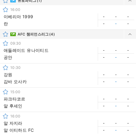
유로파리그
(1)
16:00
이베리아 1999
-
-
-
란
-
-
-
AFC 챔피언스리그
(4)
09:30
애들레이드 유나이티드
-
-
-
공안
-
-
-
10:30
강원
-
-
-
감바 오사카
-
-
-
15:00
파크타코르
-
-
-
알 후세인
-
-
-
16:00
알 자지라
-
-
-
알 이티하드 FC
-
-
-