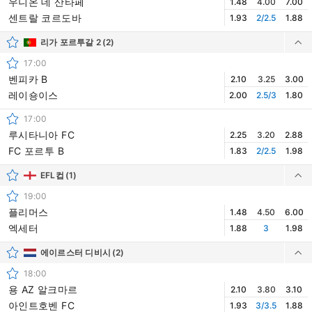
우니온 데 산타페
1.48
4.00
7.00
센트랄 코르도바
1.93
2/2.5
1.88
리가 포르투갈 2
(2)
17:00
벤피카 B
2.10
3.25
3.00
레이숑이스
2.00
2.5/3
1.80
17:00
루시타니아 FC
2.25
3.20
2.88
FC 포르투 B
1.83
2/2.5
1.98
EFL컵
(1)
19:00
플리머스
1.48
4.50
6.00
엑세터
1.88
3
1.98
에이르스터 디비시
(2)
18:00
용 AZ 알크마르
2.10
3.80
3.10
아인트호벤 FC
1.93
3/3.5
1.88