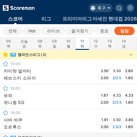
축구
스코어
리그
프리미어리그
아세안 현대컵 202
전체
Hot
라이브
즐겨찾기
종료
일정
06
오늘
08
09
10
11
12
13
14
목
금
토
일
월
화
수
목
금
챔피언스리그
(3)
15:00
카이랏 알마티
2.50
3.30
2.80
레브스키 소피아
2.00
2/2.5
1.80
16:00
보되
1.67
4.33
4.33
위니옹 SG
2.00
3/3.5
1.80
16:00
사바 바쿠
1.91
3.50
3.80
오르후스
2.00
2.5/3
1.80