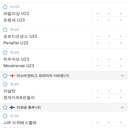
10:00
파말리샹 U23
-
-
-
토렌세 U23
-
-
-
16:00
포르티모넨스 U23
-
-
-
Penafiel U23
-
-
-
16:00
히우아브 U23
-
-
-
Moreirense U23
-
-
-
이스미언리그 프리미어 디비전
(1)
18:45
카샬턴
-
-
-
윈게이트&핀칠리
-
-
-
카코넨 동부
(4)
15:30
JJK 이위베스퀼레
-
-
-