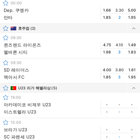
00:00
Dep. 쿠엥카
1.66
3.30
5.00
만타
1.85
2
1.95
호주컵
(2)
09:30
퀸즈랜드 라이온즈
4.75
4.10
1.49
멜버른 시티
1.98
3
1.83
09:30
SD 레이더스
4.00
3.80
1.61
맥아서 FC
1.85
3
1.95
U23 리가 헤벨라상
(5)
19:00
아카데미코 비제우 U23
-
-
-
이스트렐라 U23
-
-
-
10:00
브라가 U23
-
-
-
SC 파렌세 U23
-
-
-