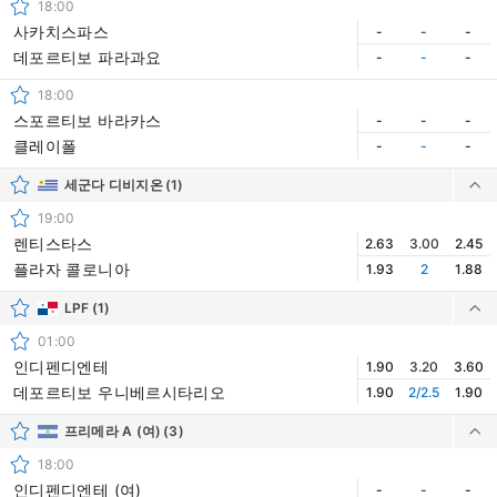
18:00
사카치스파스
-
-
-
데포르티보 파라과요
-
-
-
18:00
스포르티보 바라카스
-
-
-
클레이폴
-
-
-
세군다 디비지온
(1)
19:00
렌티스타스
2.63
3.00
2.45
플라자 콜로니아
1.93
2
1.88
LPF
(1)
01:00
인디펜디엔테
1.90
3.20
3.60
데포르티보 우니베르시타리오
1.90
2/2.5
1.90
프리메라 A (여)
(3)
18:00
인디펜디엔테 (여)
-
-
-