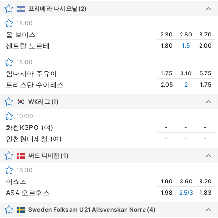
프리메라 나시오날
(2)
18:00
올 보이스
2.30
2.80
3.70
센트랄 노르테
1.80
1.5
2.00
18:00
힘나시아 주유이
1.75
3.10
5.75
트리스탄 수아레스
2.05
2
1.75
WK리그
(1)
10:00
화천KSPO (여)
-
-
-
인천현대제철 (여)
-
-
-
써드 디비전
(1)
16:30
이쇼즈
1.90
3.60
3.20
ASA 오르후스
1.98
2.5/3
1.83
Sweden Folksam U21 Allsvenskan Norra
(4)