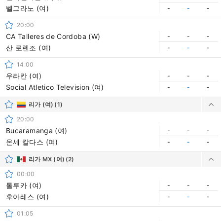
벨그라노 (여)
-
-
-
20:00
CA Talleres de Cordoba (W)
-
-
-
산 로렌조 (여)
-
-
-
14:00
우라칸 (여)
-
-
-
Social Atletico Television (여)
-
-
-
리가 (여)
(1)
20:00
Bucaramanga (여)
-
-
-
온세 칼다스 (여)
-
-
-
리가 MX (여)
(2)
00:00
톨루카 (여)
-
-
-
후아레스 (여)
-
-
-
01:05