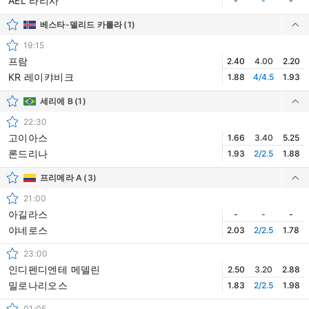
AEL 라리사
-
-
-
베스타-델리드 카를라
(1)
19:15
프람
2.40
4.00
2.20
KR 레이캬비크
1.88
4/4.5
1.93
세리에 B
(1)
22:30
고이아스
1.66
3.40
5.25
론드리나
1.93
2/2.5
1.88
프리메라 A
(3)
21:00
아길라스
-
-
-
야네로스
2.03
2/2.5
1.78
23:00
인디펜디엔테 메델린
2.50
3.20
2.88
밀로나리오스
1.83
2/2.5
1.98
01:05