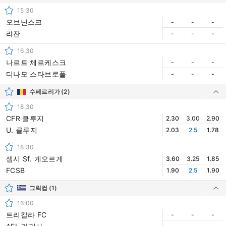
15:30
오브닌스크
-
-
-
랴잔
-
-
-
16:30
나르트 체르케스크
-
-
-
디나모 스타브로폴
-
-
-
수페르리가
(2)
18:30
CFR 클루지
2.30
3.00
2.90
U. 클루지
2.03
2.5
1.78
18:30
셉시 Sf. 게오르게
3.60
3.25
1.85
FCSB
1.90
2.5
1.90
그릭컵
(1)
16:00
트리칼라 FC
-
-
-