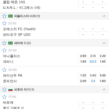
클럽 레온 (여)
-
-
-
U.A.N.L.- 티그레스 (여)
-
-
-
파울리스타 U20
(1)
22:00
오에스치 FC (Youth)
-
-
-
보타포구 SP U20
-
-
-
세리에 C
(2)
23:00
아나폴리스
2.90
3.10
2.20
과라니
1.85
2/2.5
1.95
23:00
파이산두 PA
1.53
3.60
5.50
콘피안사
2.00
2.5
1.80
브토라 리가
(1)
17:00
바로에
-
-
-
루도고레츠 II
-
-
-